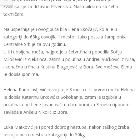
kvalifikacije za državno Prvenstvo. Nastupili smo sa četiri
takmičara.
Najuspešnija je i ovog puta bila Elena Skočajić, koja je u
kategoriji do 63kg osvojila 1.mesto i tako postala šampionka
Centralne Srbije za ovu godinu.
U tri dobijena meča, najpre je u četvrtfinalu pobedila Sofiju
Milošević iz Aleksinca, zatim u polufinalu Andreu Vučković iz Niša,
i konačno u finalu Kristinu Blagojević iz Bora. Sve mečeve Elena
je dobila iponima.
Helena Radosavljević osvojila je 3.mesto. U prvom meču Helena
je dobila Katarinu Brković iz Sokobanje, zatim je izgubila u
polufinalu od Lene Jovanović, da bi u borbi za 3.mesto iponom
savladala Anšelu Nikolić iz Bora.
Luka Matković je i pored dobrog nastupa, nakon teškog žreba
osvojio peto mesto u kategoriji do 50kg.