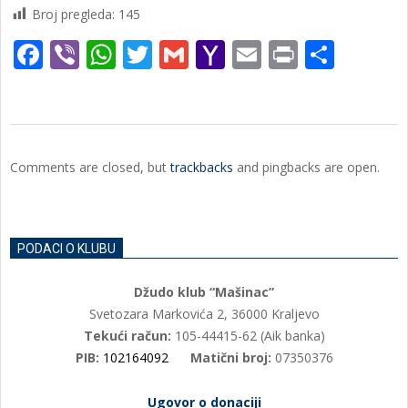
Broj pregleda:
145
Facebook
Viber
WhatsApp
Twitter
Gmail
Yahoo
Email
Print
Shar
Mail
2022-
05-
Comments are closed, but
trackbacks
and pingbacks are open.
15
PODACI O KLUBU
Džudo klub “Mašinac”
Svetozara Markovića 2, 36000 Kraljevo
Tekući račun:
105-44415-62 (Aik banka)
PIB:
102164092
Matični broj:
07350376
Ugovor o donaciji