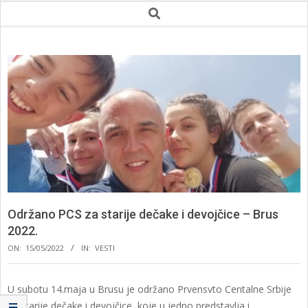
Secondary
Search
Navigation
Menu
Održano PCS za starije dečake i devojčice – Brus
2022.
ON:
15/05/2022
IN:
VESTI
U subotu 14.maja u Brusu je održano Prvensvto Centalne Srbije
za starije dečake i devojčice, koje u jedno predstavlja i