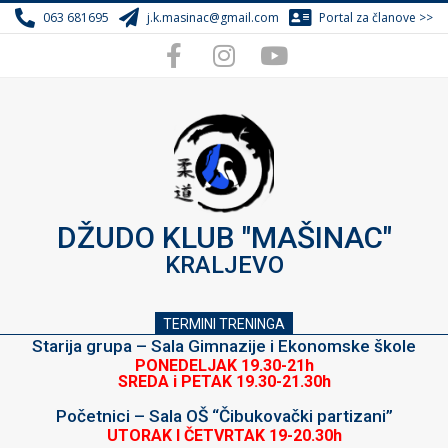
Skip
063 681695
j.k.masinac@gmail.com
Portal za članove >>
to
content
DŽUDO KLUB "MAŠINAC"
KRALJEVO
TERMINI TRENINGA
Starija grupa – Sala Gimnazije i Ekonomske škole
PONEDELJAK 19.30-21h
SREDA i PETAK 19.30-21.30h
Početnici – Sala OŠ “Čibukovački partizani”
UTORAK I ČETVRTAK 19-20.30h