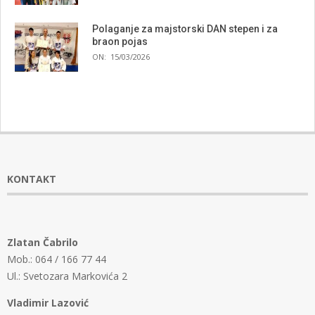
Polaganje za majstorski DAN stepen i za
braon pojas
ON:
15/03/2026
KONTAKT
Zlatan Čabrilo
Mob.: 064 / 166 77 44
Ul.: Svetozara Markovića 2
Vladimir Lazović