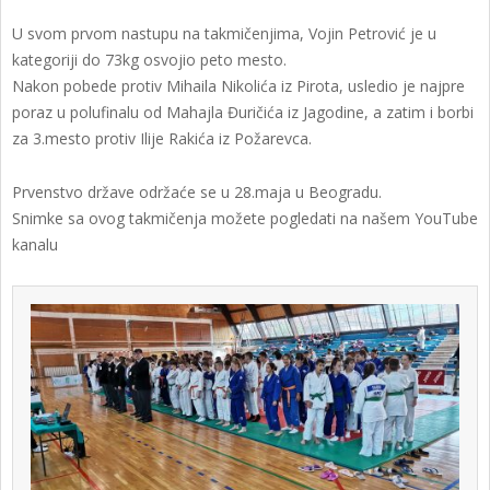
U svom prvom nastupu na takmičenjima, Vojin Petrović je u
kategoriji do 73kg osvojio peto mesto.
Nakon pobede protiv Mihaila Nikolića iz Pirota, usledio je najpre
poraz u polufinalu od Mahajla Đuričića iz Jagodine, a zatim i borbi
za 3.mesto protiv Ilije Rakića iz Požarevca.
Prvenstvo države održaće se u 28.maja u Beogradu.
Snimke sa ovog takmičenja možete pogledati na našem YouTube
kanalu