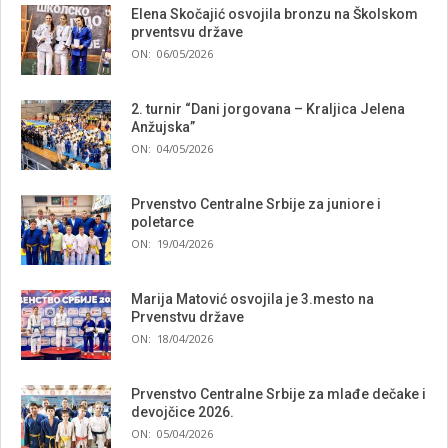
Elena Skočajić osvojila bronzu na Školskom
prventsvu države
ON:
06/05/2026
2. turnir “Dani jorgovana – Kraljica Jelena
Anžujska”
ON:
04/05/2026
Prvenstvo Centralne Srbije za juniore i
poletarce
ON:
19/04/2026
Marija Matović osvojila je 3.mesto na
Prvenstvu države
ON:
18/04/2026
Prvenstvo Centralne Srbije za mlađe dečake i
devojčice 2026.
ON:
05/04/2026