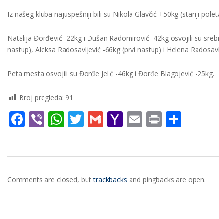
Iz našeg kluba najuspešniji bili su Nikola Glavčić +50kg (stariji polet
Natalija Đorđević -22kg i Dušan Radomirović -42kg osvojili su sreb
nastup), Aleksa Radosavljević -66kg (prvi nastup) i Helena Radosavl
Peta mesta osvojili su Đorđe Jelić -46kg i Đorđe Blagojević -25kg.
Broj pregleda:
91
Facebook
Viber
WhatsApp
Twitter
Gmail
Yahoo
Email
Print
Shar
Mail
2023-
04-
Comments are closed, but
trackbacks
and pingbacks are open.
15