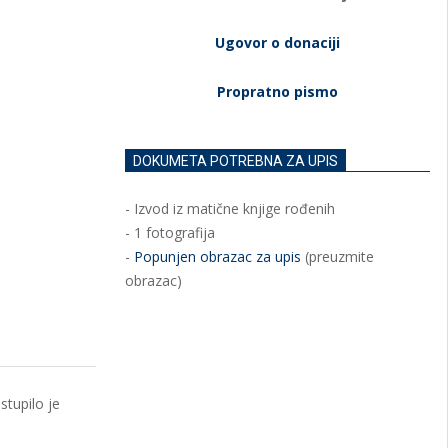
Ugovor o donaciji
Propratno pismo
DOKUMETA POTREBNA ZA UPIS
- Izvod iz matične knjige rođenih
- 1 fotografija
-
Popunjen obrazac za upis
(preuzmite
obrazac)
stupilo je