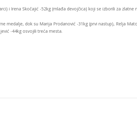
arci) i Irena Skočajić -52kg (mlađa devojčica) koji se izborili za zlatne
rne medalje, dok su Marija Prodanović -31kg (prvi nastup), Relja Mato
jević -44kg osvojili treća mesta.
e