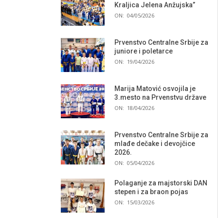
Kraljica Jelena Anžujska”
ON:
04/05/2026
Prvenstvo Centralne Srbije za
juniore i poletarce
ON:
19/04/2026
Marija Matović osvojila je
3.mesto na Prvenstvu države
ON:
18/04/2026
Prvenstvo Centralne Srbije za
mlađe dečake i devojčice
2026.
ON:
05/04/2026
Polaganje za majstorski DAN
stepen i za braon pojas
ON:
15/03/2026