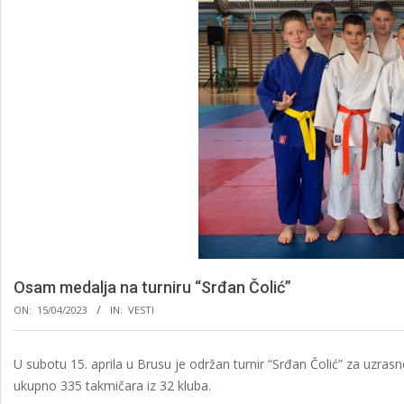
Osam medalja na turniru “Srđan Čolić”
ON:
15/04/2023
IN:
VESTI
U subotu 15. aprila u Brusu je održan turnir “Srđan Čolić” za uzrasne
ukupno 335 takmičara iz 32 kluba.