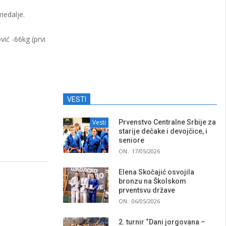
 medalje.
vić -66kg (prvi
VESTI
Vesti
Prvenstvo Centralne Srbije za
starije dečake i devojčice, i
seniore
ON:
17/05/2026
Elena Skočajić osvojila
bronzu na Školskom
prventsvu države
ON:
06/05/2026
2. turnir “Dani jorgovana –