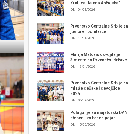
Kraljica Jelena Anžujska”
ON:
04/05/2026
Prvenstvo Centralne Srbije za
juniore i poletarce
ON:
19/04/2026
Marija Matović osvojila je
3.mesto na Prvenstvu države
ON:
18/04/2026
Prvenstvo Centralne Srbije za
mlađe dečake i devojčice
2026.
ON:
05/04/2026
Polaganje za majstorski DAN
stepen i za braon pojas
ON:
15/03/2026