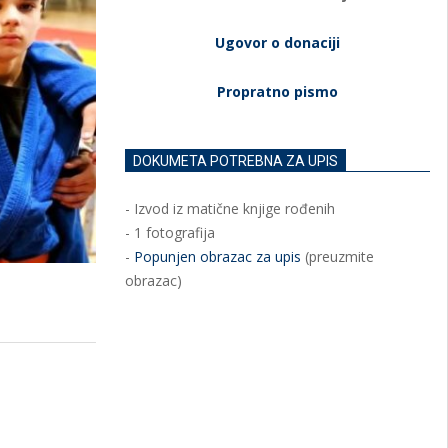
Ugovor o donaciji
Propratno pismo
DOKUMETA POTREBNA ZA UPIS
- Izvod iz matične knjige rođenih
- 1 fotografija
-
Popunjen obrazac za upis
(preuzmite
obrazac)