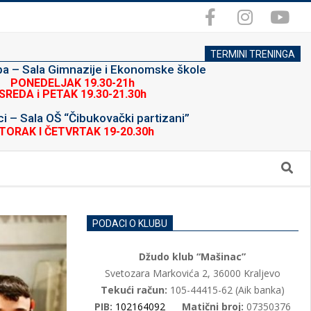
TERMINI TRENINGA
upa – Sala Gimnazije i Ekonomske škole
PONEDELJAK 19.30-21h
SREDA i PETAK 19.30-21.30h
i – Sala OŠ “Čibukovački partizani”
TORAK I ČETVRTAK 19-20.30h
Search
PODACI O KLUBU
Džudo klub “Mašinac”
Svetozara Markovića 2, 36000 Kraljevo
Tekući račun:
105-44415-62 (Aik banka)
PIB:
102164092
Matični broj:
07350376