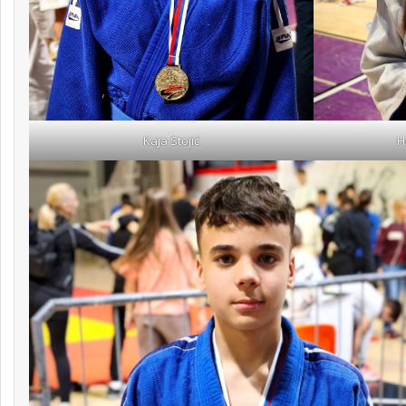
Kaja Stojić
H