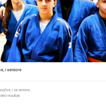
e, i seniore
ojčice, i za seniore.
deći rezultati