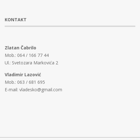
17
KONTAKT
Zlatan Čabrilo
Mob.: 064 / 166 77 44
Ul.: Svetozara Markovića 2
Vladimir Lazović
Mob.: 063 / 681 695
E-mail: vladesko@gmail.com