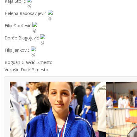
Kaja Stojić
Helena Radosavljević
Filip Đorđević
Đorđe Blagojević
Filip Janković
Bogdan Glavčić 5.mesto
Vukašin Đurić 5.mesto