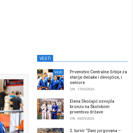
VESTI
Vesti
Prvenstvo Centralne Srbije za
starije dečake i devojčice, i
seniore
ON:
17/05/2026
Elena Skočajić osvojila
bronzu na Školskom
prventsvu države
ON:
06/05/2026
2. turnir “Dani jorgovana –