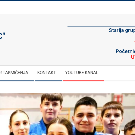
Starija gr
C"
Početnic
U
R TAKMIČENJA
KONTAKT
YOUTUBE KANAL