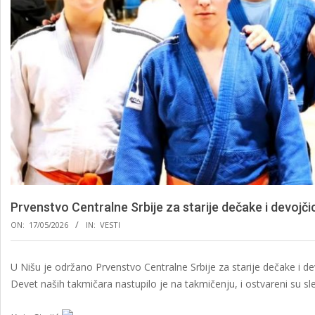
Prvenstvo Centralne Srbije za starije dečake i devojčic
ON:
17/05/2026
IN:
VESTI
U Nišu je održano Prvenstvo Centralne Srbije za starije dečake i dev
Devet naših takmičara nastupilo je na takmičenju, i ostvareni su sle