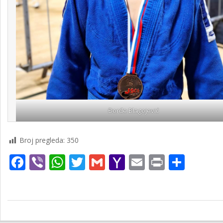
Đorđe Blagojević
Broj pregleda:
350
Facebook
Viber
WhatsApp
Twitter
Gmail
Yahoo
Email
Print
Shar
Mail
2026-
05-