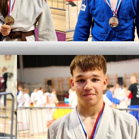
elena Radosavljević
Filip Đorđević