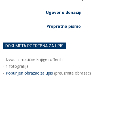
Ugovor o donaciji
Propratno pismo
DOKUMETA POTREBNA ZA UPIS
- Izvod iz matične knjige rođenih
- 1 fotografija
-
Popunjen obrazac za upis
(preuzmite obrazac)