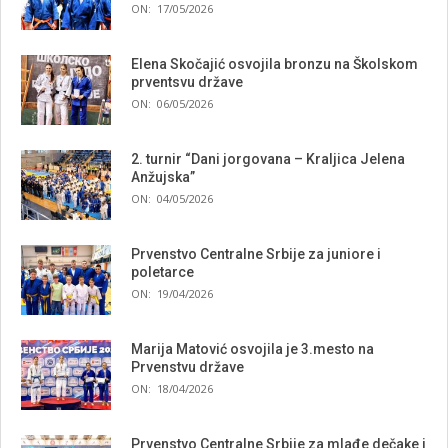
ON:
17/05/2026
Elena Skočajić osvojila bronzu na Školskom
prventsvu države
ON:
06/05/2026
2. turnir “Dani jorgovana – Kraljica Jelena
Anžujska”
ON:
04/05/2026
Prvenstvo Centralne Srbije za juniore i
poletarce
ON:
19/04/2026
Marija Matović osvojila je 3.mesto na
Prvenstvu države
ON:
18/04/2026
Prvenstvo Centralne Srbije za mlađe dečake i