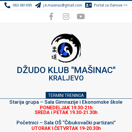
Skip
063 681695
j.k.masinac@gmail.com
Portal za članove >>
to
content
DŽUDO KLUB "MAŠINAC"
KRALJEVO
TERMINI TRENINGA
Starija grupa – Sala Gimnazije i Ekonomske škole
PONEDELJAK 19.30-21h
SREDA i PETAK 19.30-21.30h
Početnici – Sala OŠ “Čibukovački partizani”
UTORAK I ČETVRTAK 19-20.30h