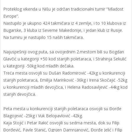
Proteklog vikenda u Nišu je održan tradicionalni turnir “Mladost
Evrope”.
Nastupilo je ukupno 424 takmičara iz 4 zemlje, i to 10 klubova iz
Bugarske, 3 kluba iz Severne Makedonije, i jedan klub iz Rusije.
Na turniru je nastupilo 15 naših takmičara.
Najuspešniji ovog puta, sa ovojednim 2.mestom bili su Bogdan
Glavčić u kategoriji +50 kod starijih poletaraca, i Strahinja Sekulić
u kategoriji -50kg kod mlađih dečaka.
Treća mesta osvojili su Dušan Radomirović -42kg u konkurenciji
starijih poletaraca, Emilija Marinković -36kg i Irena Skočajić -52kg
u konkurenciji mlađih devojčica, i Helena Radosavljević -44kg kod
starijih devojčica.
Peta mesta u konkurenciji starijih poletaraca osvojili su Đorđe
Blagojević -25kg i Vuk Belopavlović -42kg.
Kaja Stojić i Petar Rakić osvojili su sedma mesta, dok su Filip
Đorđević, Pavle Stanić, Ognjen Damnjanović, Đorđe Jelić i FIlip