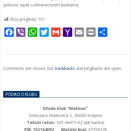
Janković ispali u eliminacionim borbama.
Broj pregleda:
101
Facebook
Viber
WhatsApp
Twitter
Gmail
Yahoo
Email
Print
Shar
Mail
2023-
03-
Comments are closed, but
trackbacks
and pingbacks are open.
06
PODACI O KLUBU
Džudo klub “Mašinac”
Svetozara Markovića 2, 36000 Kraljevo
Tekući račun:
105-44415-62 (Aik banka)
PIB:
102164092
Matični broj:
07350376