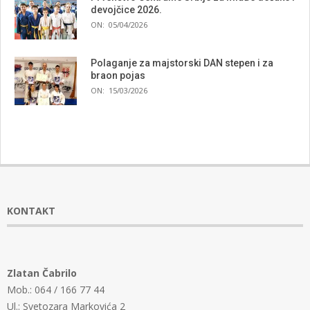
devojčice 2026.
ON:
05/04/2026
Polaganje za majstorski DAN stepen i za
braon pojas
ON:
15/03/2026
KONTAKT
Zlatan Čabrilo
Mob.: 064 / 166 77 44
Ul.: Svetozara Markovića 2