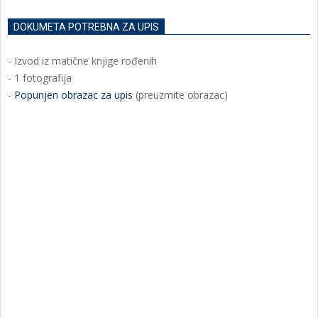
DOKUMETA POTREBNA ZA UPIS
- Izvod iz matične knjige rođenih
- 1 fotografija
-
Popunjen obrazac za upis
(preuzmite obrazac)