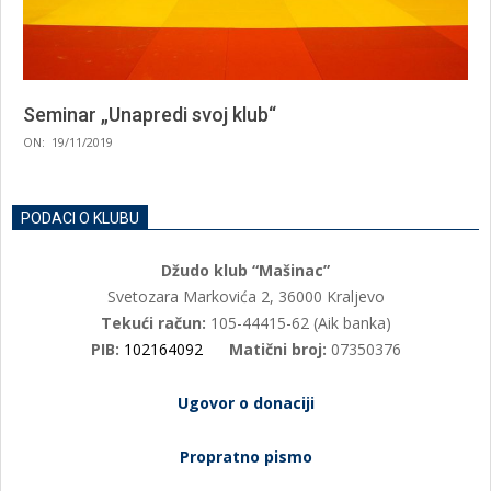
Seminar „Unapredi svoj klub“
2019-
ON:
19/11/2019
11-
19
PODACI O KLUBU
Džudo klub “Mašinac”
Svetozara Markovića 2, 36000 Kraljevo
Tekući račun:
105-44415-62 (Aik banka)
PIB:
102164092
Matični broj:
07350376
Ugovor o donaciji
Propratno pismo