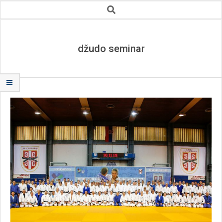
Secondary
Search
Navigation
Menu
džudo seminar