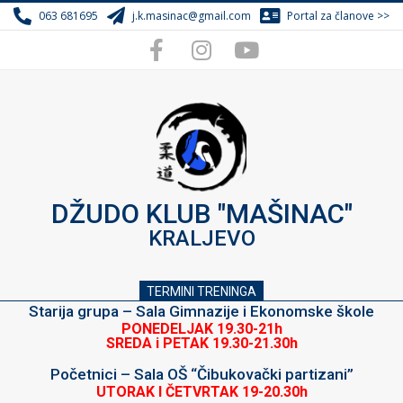
Skip
063 681695
j.k.masinac@gmail.com
Portal za članove >>
to
content
DŽUDO KLUB "MAŠINAC"
KRALJEVO
TERMINI TRENINGA
Starija grupa – Sala Gimnazije i Ekonomske škole
PONEDELJAK 19.30-21h
SREDA i PETAK 19.30-21.30h
Početnici – Sala OŠ “Čibukovački partizani”
UTORAK I ČETVRTAK 19-20.30h