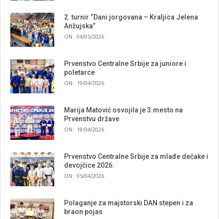
2. turnir “Dani jorgovana – Kraljica Jelena
Anžujska”
ON:
04/05/2026
Prvenstvo Centralne Srbije za juniore i
poletarce
ON:
19/04/2026
Marija Matović osvojila je 3.mesto na
Prvenstvu države
ON:
18/04/2026
Prvenstvo Centralne Srbije za mlađe dečake i
devojčice 2026.
ON:
05/04/2026
Polaganje za majstorski DAN stepen i za
braon pojas