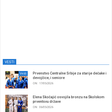
VESTI
Vesti
Prvenstvo Centralne Srbije za starije dečake i
devojčice, i seniore
ON:
17/05/2026
Elena Skočajić osvojila bronzu na Školskom
prventsvu države
ON:
06/05/2026