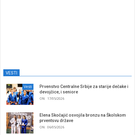
VESTI
Vesti
Prvenstvo Centralne Srbije za starije dečake i
devojčice, i seniore
ON:
17/05/2026
Elena Skočajić osvojila bronzu na Školskom
prventsvu države
ON:
06/05/2026