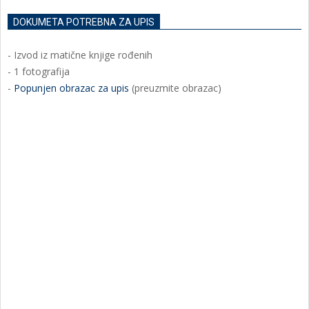
DOKUMETA POTREBNA ZA UPIS
- Izvod iz matične knjige rođenih
- 1 fotografija
-
Popunjen obrazac za upis
(preuzmite obrazac)