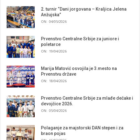
2. turnir “Dani jorgovana – Kraljica Jelena
Anžujska”
ON:
04/05/2026
Prvenstvo Centralne Srbije za juniore i
poletarce
ON:
19/04/2026
Marija Matović osvojila je 3.mesto na
Prvenstvu države
ON:
18/04/2026
Prvenstvo Centralne Srbije za mlađe dečake i
devojčice 2026.
ON:
05/04/2026
Polaganje za majstorski DAN stepen i za
braon pojas