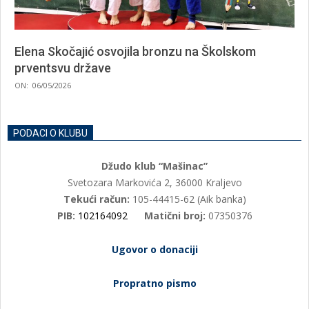
Elena Skočajić osvojila bronzu na Školskom
prventsvu države
2026-
ON:
06/05/2026
05-
06
PODACI O KLUBU
Džudo klub “Mašinac”
Svetozara Markovića 2, 36000 Kraljevo
Tekući račun:
105-44415-62 (Aik banka)
PIB:
102164092
Matični broj:
07350376
Ugovor o donaciji
Propratno pismo