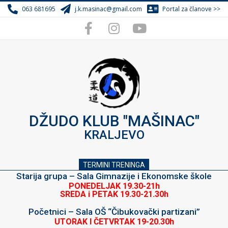
Skip
063 681695
j.k.masinac@gmail.com
Portal za članove >>
to
content
DŽUDO KLUB "MAŠINAC"
KRALJEVO
TERMINI TRENINGA
Starija grupa – Sala Gimnazije i Ekonomske škole
PONEDELJAK 19.30-21h
SREDA i PETAK 19.30-21.30h
Početnici – Sala OŠ “Čibukovački partizani”
UTORAK I ČETVRTAK 19-20.30h