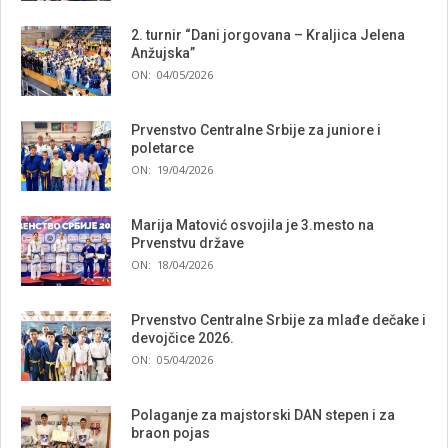
2. turnir “Dani jorgovana – Kraljica Jelena
Anžujska”
ON:
04/05/2026
Prvenstvo Centralne Srbije za juniore i
poletarce
ON:
19/04/2026
Marija Matović osvojila je 3.mesto na
Prvenstvu države
ON:
18/04/2026
Prvenstvo Centralne Srbije za mlađe dečake i
devojčice 2026.
ON:
05/04/2026
Polaganje za majstorski DAN stepen i za
braon pojas