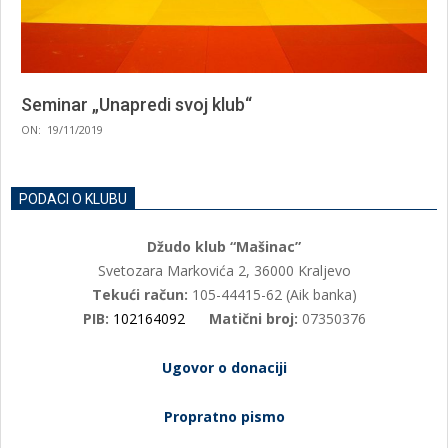
Seminar „Unapredi svoj klub“
2019-
ON:
19/11/2019
11-
19
PODACI O KLUBU
Džudo klub “Mašinac”
Svetozara Markovića 2, 36000 Kraljevo
Tekući račun:
105-44415-62 (Aik banka)
PIB:
102164092
Matični broj:
07350376
Ugovor o donaciji
Propratno pismo