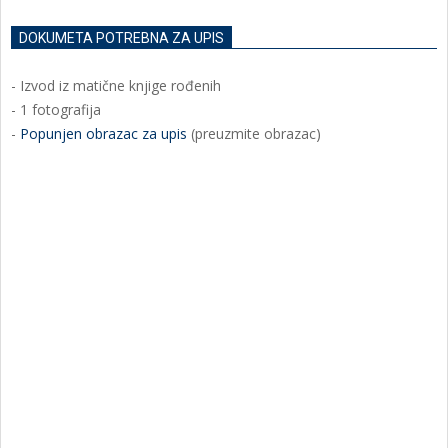
DOKUMETA POTREBNA ZA UPIS
- Izvod iz matične knjige rođenih
- 1 fotografija
-
Popunjen obrazac za upis
(preuzmite obrazac)