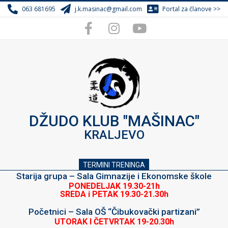
Skip
063 681695
j.k.masinac@gmail.com
Portal za članove >>
to
content
DŽUDO KLUB "MAŠINAC"
KRALJEVO
TERMINI TRENINGA
Starija grupa – Sala Gimnazije i Ekonomske škole
PONEDELJAK 19.30-21h
SREDA i PETAK 19.30-21.30h
Početnici – Sala OŠ “Čibukovački partizani”
UTORAK I ČETVRTAK 19-20.30h