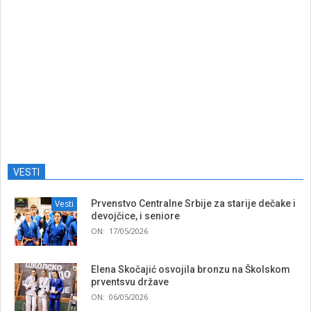
VESTI
Vesti
Prvenstvo Centralne Srbije za starije dečake i
devojčice, i seniore
ON:
17/05/2026
Elena Skočajić osvojila bronzu na Školskom
prventsvu države
ON:
06/05/2026