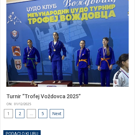
25
Turnir “Trofej Voždovca 2025”
2025-
ON:
01/12/2025
12-
Posts
1
2
…
5
Next
01
pagination
PODACI O KLUBU