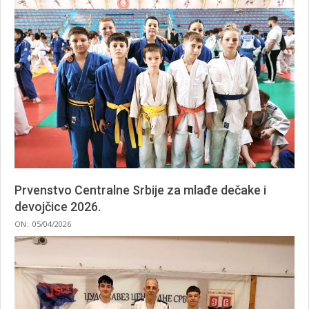
Prvenstvo Centralne Srbije za mlađe dečake i
devojčice 2026.
2026-
ON:
05/04/2026
04-
05