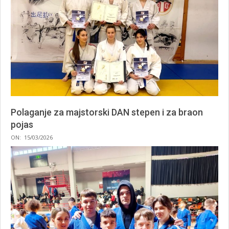
Polaganje za majstorski DAN stepen i za braon
pojas
2026-
ON:
15/03/2026
03-
15