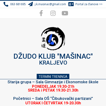
Skip
063 681695
j.k.masinac@gmail.com
Portal za članove >>
to
content
DŽUDO KLUB "MAŠINAC"
KRALJEVO
TERMINI TRENINGA
Starija grupa – Sala Gimnazije i Ekonomske škole
PONEDELJAK 19.30-21h
SREDA i PETAK 19.30-21.30h
Početnici – Sala OŠ “Čibukovački partizani”
UTORAK I ČETVRTAK 19-20.30h