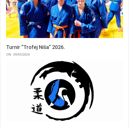
Turnir “Trofej Niša” 2026.
2026-
ON:
09/03/2026
03-
09