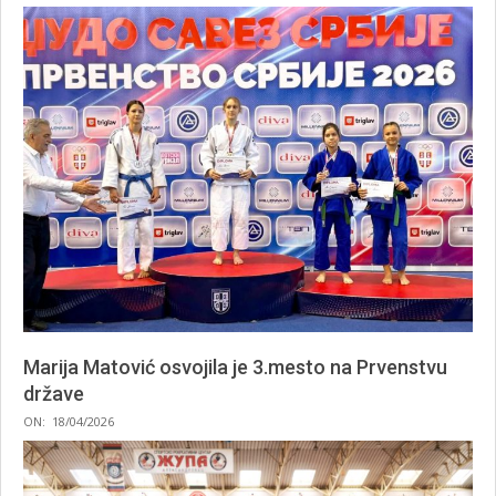
04-
19
Marija Matović osvojila je 3.mesto na Prvenstvu
države
2026-
ON:
18/04/2026
04-
18