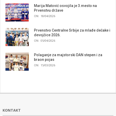
Marija Matović osvojila je 3.mesto na
Prvenstvu države
ON:
18/04/2026
Prvenstvo Centralne Srbije za mlađe dečake i
devojčice 2026.
ON:
05/04/2026
Polaganje za majstorski DAN stepen i za
braon pojas
ON:
15/03/2026
KONTAKT