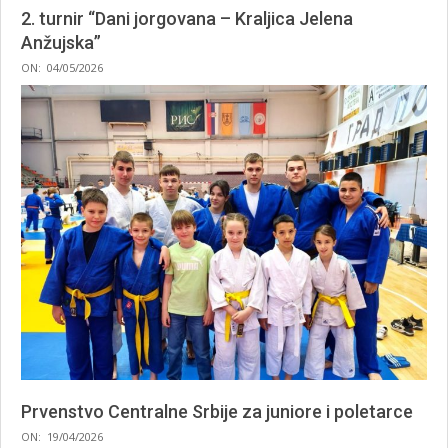
2. turnir “Dani jorgovana – Kraljica Jelena
Anžujska”
2026-
ON:
04/05/2026
05-
04
Prvenstvo Centralne Srbije za juniore i poletarce
2026-
ON:
19/04/2026