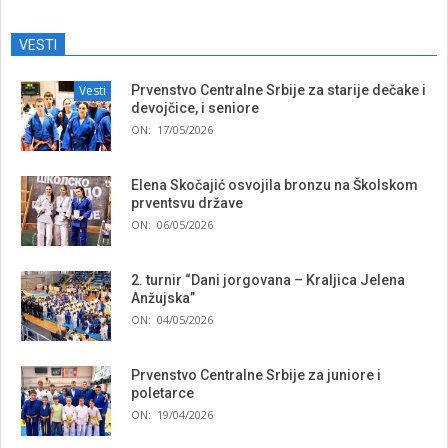
VESTI
Vesti
Prvenstvo Centralne Srbije za starije dečake i
devojčice, i seniore
ON:
17/05/2026
Elena Skočajić osvojila bronzu na Školskom
prventsvu države
ON:
06/05/2026
2. turnir “Dani jorgovana – Kraljica Jelena
Anžujska”
ON:
04/05/2026
Prvenstvo Centralne Srbije za juniore i
poletarce
ON:
19/04/2026