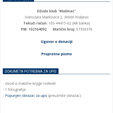
Džudo klub “Mašinac”
Svetozara Markovića 2, 36000 Kraljevo
Tekući račun:
105-44415-62 (Aik banka)
PIB:
102164092
Matični broj:
07350376
Ugovor o donaciji
Propratno pismo
DOKUMETA POTREBNA ZA UPIS
- Izvod iz matične knjige rođenih
- 1 fotografija
-
Popunjen obrazac za upis
(preuzmite obrazac)