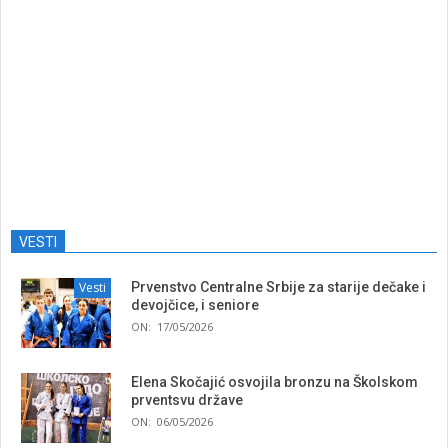
VESTI
Vesti
Prvenstvo Centralne Srbije za starije dečake i
devojčice, i seniore
ON:
17/05/2026
Elena Skočajić osvojila bronzu na Školskom
prventsvu države
ON:
06/05/2026