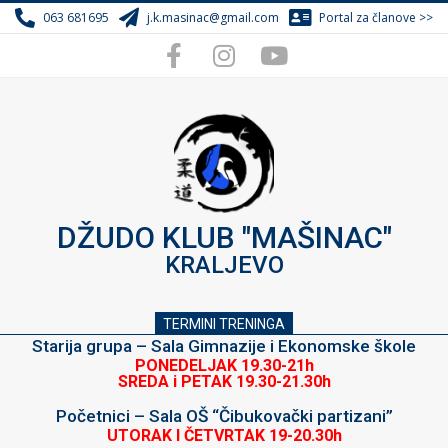
Skip
063 681695
j.k.masinac@gmail.com
Portal za članove >>
to
content
DŽUDO KLUB "MAŠINAC"
KRALJEVO
TERMINI TRENINGA
Starija grupa – Sala Gimnazije i Ekonomske škole
PONEDELJAK 19.30-21h
SREDA i PETAK 19.30-21.30h
Početnici – Sala OŠ “Čibukovački partizani”
UTORAK I ČETVRTAK 19-20.30h