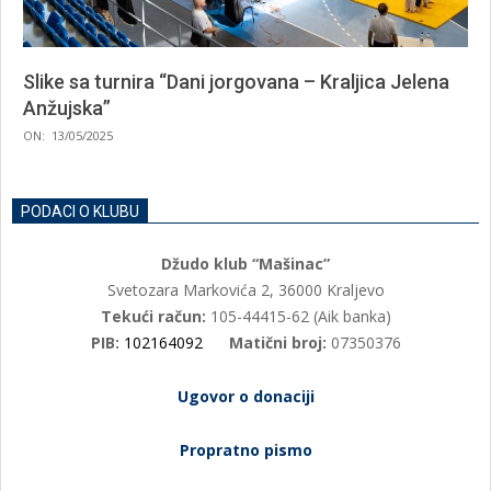
Slike sa turnira “Dani jorgovana – Kraljica Jelena
Anžujska”
2025-
ON:
13/05/2025
05-
13
PODACI O KLUBU
Džudo klub “Mašinac”
Svetozara Markovića 2, 36000 Kraljevo
Tekući račun:
105-44415-62 (Aik banka)
PIB:
102164092
Matični broj:
07350376
Ugovor o donaciji
Propratno pismo