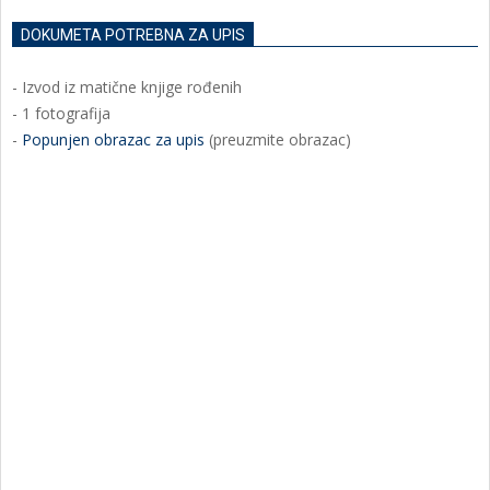
DOKUMETA POTREBNA ZA UPIS
- Izvod iz matične knjige rođenih
- 1 fotografija
-
Popunjen obrazac za upis
(preuzmite obrazac)