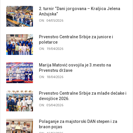
2. turnir “Dani jorgovana – Kraljica Jelena
Anžujska”
ON:
04/05/2026
Prvenstvo Centralne Srbije za juniore i
poletarce
ON:
19/04/2026
Marija Matović osvojila je 3.mesto na
Prvenstvu države
ON:
18/04/2026
Prvenstvo Centralne Srbije za mlađe dečake i
devojčice 2026.
ON:
05/04/2026
Polaganje za majstorski DAN stepen i za
braon pojas