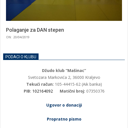
Polaganje za DAN stepen
2019-
ON:
20/04/2019
04-
20
PODACI O KLUBU
Džudo klub “Mašinac”
Svetozara Markovića 2, 36000 Kraljevo
Tekući račun:
105-44415-62 (Aik banka)
PIB:
102164092
Matični broj:
07350376
Ugovor o donaciji
Propratno pismo