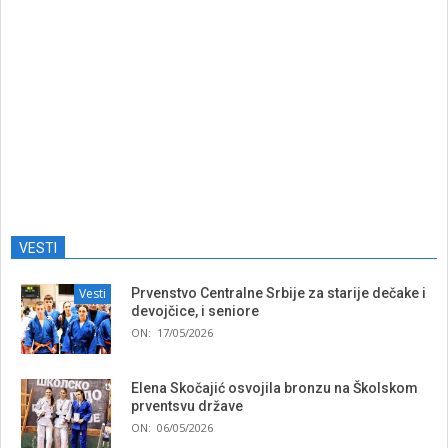
VESTI
Vesti
Prvenstvo Centralne Srbije za starije dečake i
devojčice, i seniore
ON:
17/05/2026
Elena Skočajić osvojila bronzu na Školskom
prventsvu države
ON:
06/05/2026