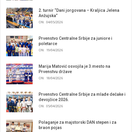
2. turnir “Dani jorgovana – Kraljica Jelena
Anžujska”
ON:
04/05/2026
Prvenstvo Centralne Srbije za juniore i
poletarce
ON:
19/04/2026
Marija Matović osvojila je 3.mesto na
Prvenstvu države
ON:
18/04/2026
Prvenstvo Centralne Srbije za mlađe dečake i
devojčice 2026.
ON:
05/04/2026
Polaganje za majstorski DAN stepen i za
braon pojas