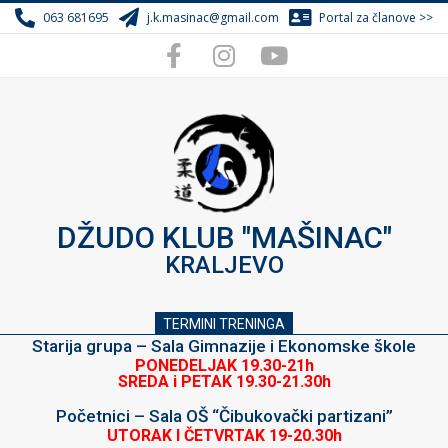
Skip
063 681695
j.k.masinac@gmail.com
Portal za članove >>
to
content
DŽUDO KLUB "MAŠINAC"
KRALJEVO
TERMINI TRENINGA
Starija grupa – Sala Gimnazije i Ekonomske škole
PONEDELJAK 19.30-21h
SREDA i PETAK 19.30-21.30h
Početnici – Sala OŠ “Čibukovački partizani”
UTORAK I ČETVRTAK 19-20.30h