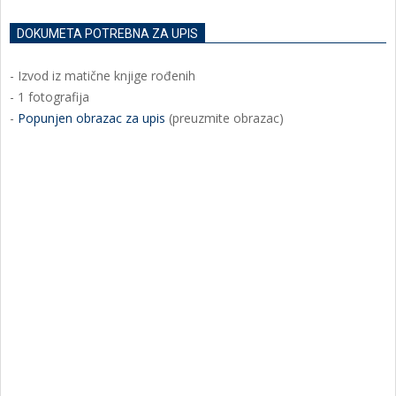
DOKUMETA POTREBNA ZA UPIS
- Izvod iz matične knjige rođenih
- 1 fotografija
-
Popunjen obrazac za upis
(preuzmite obrazac)