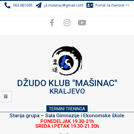
Skip
063 681695
j.k.masinac@gmail.com
Portal za članove >>
to
content
DŽUDO KLUB "MAŠINAC"
KRALJEVO
TERMINI TRENINGA
Starija grupa – Sala Gimnazije i Ekonomske škole
PONEDELJAK 19.30-21h
SREDA i PETAK 19.30-21.30h