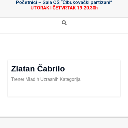
Početnici – Sala OŠ “Čibukovački partizani”
UTORAK I ČETVRTAK 19-20.30h
Secondary
Search
Navigation
Menu
Zlatan Čabrilo
Trener Mlađih Uzrasnih Kategorija