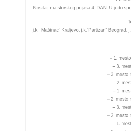
Nosilac majstorskog pojasa 4. DAN. U judo spo
T
j.k. “Mašinac” Kraljevo, j.k.”Partizan” Beograd, j.
– 1. mesto
– 3. mest
– 3. mesto 
– 2. mes
– 1. mes
– 2. mesto 
– 3. mest
– 2. mesto 
– 1. mest