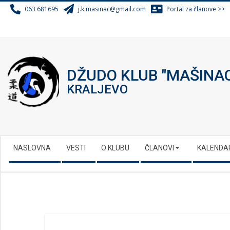
Skip
063 681695
j.k.masinac@gmail.com
Portal za članove >>
to
content
DŽUDO KLUB "MAŠINA
KRALJEVO
Secondary
NASLOVNA
VESTI
O KLUBU
ČLANOVI
KALENDA
Navigation
Menu