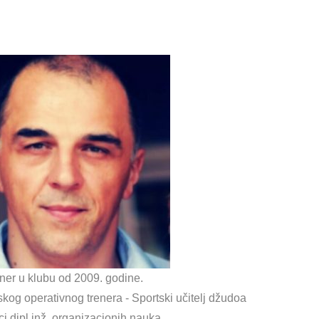
ner u klubu od 2009. godine.
kog operativnog trenera - Sportski učitelj džudoa
ci dipl.inž. organizacionih nauka.