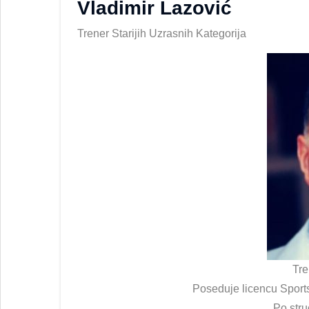
Vladimir Lazović
Trener Starijih Uzrasnih Kategorija
Tre
Poseduje licencu Sports
Po stru