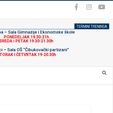
TERMINI TRENINGA
upa – Sala Gimnazije i Ekonomske škole
PONEDELJAK 19.30-21h
SREDA i PETAK 19.30-21.30h
i – Sala OŠ “Čibukovački partizani”
TORAK I ČETVRTAK 19-20.30h
Search