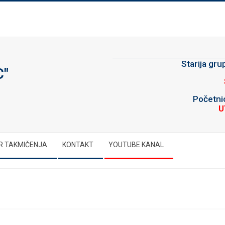
Starija gr
C"
Početnic
U
R TAKMIČENJA
KONTAKT
YOUTUBE KANAL