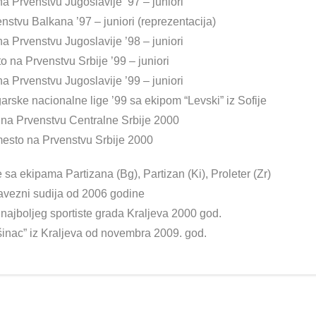
na Prvenstvu Jugoslavije ’97 – juniori
nstvu Balkana ’97 – juniori (reprezentacija)
na Prvenstvu Jugoslavije ’98 – juniori
o na Prvenstvu Srbije ’99 – juniori
na Prvenstvu Jugoslavije ’99 – juniori
rske nacionalne lige ’99 sa ekipom “Levski” iz Sofije
 na Prvenstvu Centralne Srbije 2000
mesto na Prvenstvu Srbije 2000
a ekipama Partizana (Bg), Partizan (Ki), Proleter (Zr)
avezni sudija od 2006 godine
 najboljeg sportiste grada Kraljeva 2000 god.
šinac” iz Kraljeva od novembra 2009. god.