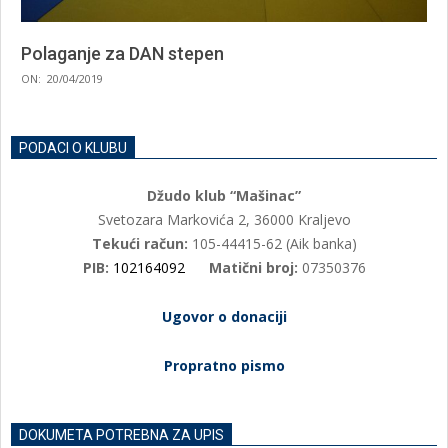
Polaganje za DAN stepen
2019-
ON:
20/04/2019
04-
20
PODACI O KLUBU
Džudo klub “Mašinac”
Svetozara Markovića 2, 36000 Kraljevo
Tekući račun:
105-44415-62 (Aik banka)
PIB:
102164092
Matični broj:
07350376
Ugovor o donaciji
Propratno pismo
DOKUMETA POTREBNA ZA UPIS