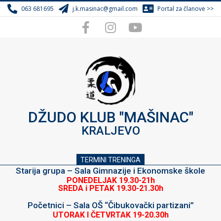
Skip
063 681695
j.k.masinac@gmail.com
Portal za članove >>
to
content
DŽUDO KLUB "MAŠINAC"
KRALJEVO
TERMINI TRENINGA
Starija grupa – Sala Gimnazije i Ekonomske škole
PONEDELJAK 19.30-21h
SREDA i PETAK 19.30-21.30h
Početnici – Sala OŠ “Čibukovački partizani”
UTORAK I ČETVRTAK 19-20.30h