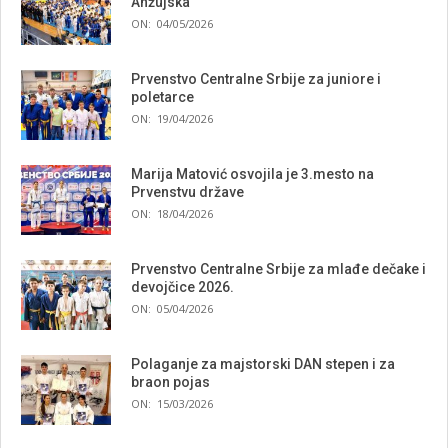
Anžujska”
ON:
04/05/2026
Prvenstvo Centralne Srbije za juniore i
poletarce
ON:
19/04/2026
Marija Matović osvojila je 3.mesto na
Prvenstvu države
ON:
18/04/2026
Prvenstvo Centralne Srbije za mlađe dečake i
devojčice 2026.
ON:
05/04/2026
Polaganje za majstorski DAN stepen i za
braon pojas
ON:
15/03/2026