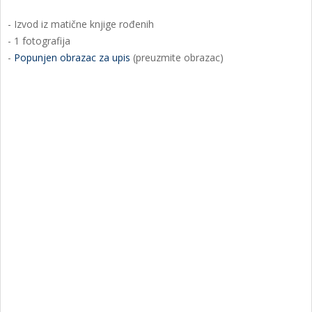
- Izvod iz matične knjige rođenih
- 1 fotografija
-
Popunjen obrazac za upis
(preuzmite obrazac)