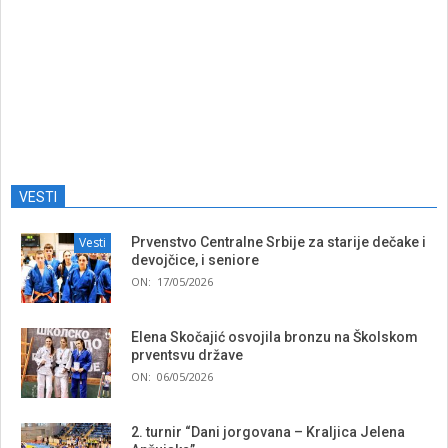
VESTI
Vesti
Prvenstvo Centralne Srbije za starije dečake i
devojčice, i seniore
ON:
17/05/2026
Elena Skočajić osvojila bronzu na Školskom
prventsvu države
ON:
06/05/2026
2. turnir “Dani jorgovana – Kraljica Jelena