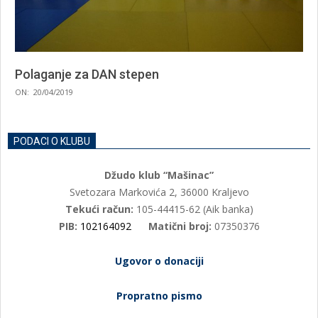
Polaganje za DAN stepen
2019-
ON:
20/04/2019
04-
20
PODACI O KLUBU
Džudo klub “Mašinac”
Svetozara Markovića 2, 36000 Kraljevo
Tekući račun:
105-44415-62 (Aik banka)
PIB:
102164092
Matični broj:
07350376
Ugovor o donaciji
Propratno pismo