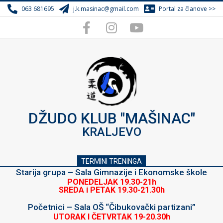
Skip
063 681695
j.k.masinac@gmail.com
Portal za članove >>
to
content
DŽUDO KLUB "MAŠINAC"
KRALJEVO
TERMINI TRENINGA
Starija grupa – Sala Gimnazije i Ekonomske škole
PONEDELJAK 19.30-21h
SREDA i PETAK 19.30-21.30h
Početnici – Sala OŠ “Čibukovački partizani”
UTORAK I ČETVRTAK 19-20.30h