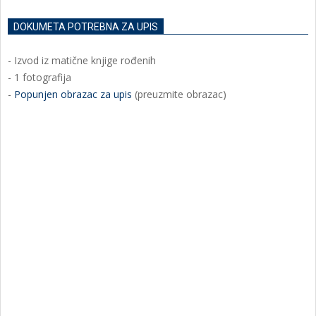
DOKUMETA POTREBNA ZA UPIS
- Izvod iz matične knjige rođenih
- 1 fotografija
-
Popunjen obrazac za upis
(preuzmite obrazac)