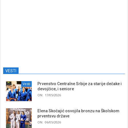
VESTI
Vesti
Prvenstvo Centralne Srbije za starije dečake i
devojčice, i seniore
ON:
17/05/2026
Elena Skočajić osvojila bronzu na Školskom
prventsvu države
ON:
06/05/2026