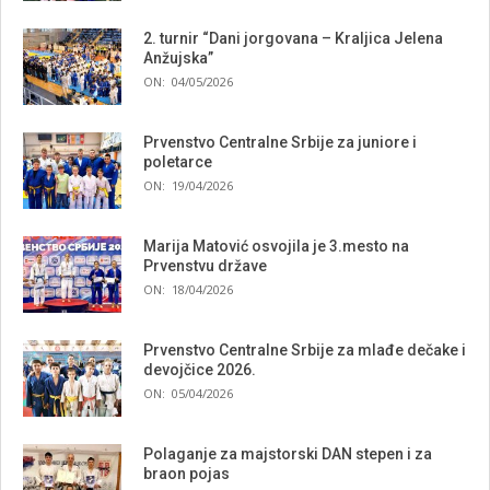
2. turnir “Dani jorgovana – Kraljica Jelena
Anžujska”
ON:
04/05/2026
Prvenstvo Centralne Srbije za juniore i
poletarce
ON:
19/04/2026
Marija Matović osvojila je 3.mesto na
Prvenstvu države
ON:
18/04/2026
Prvenstvo Centralne Srbije za mlađe dečake i
devojčice 2026.
ON:
05/04/2026
Polaganje za majstorski DAN stepen i za
braon pojas