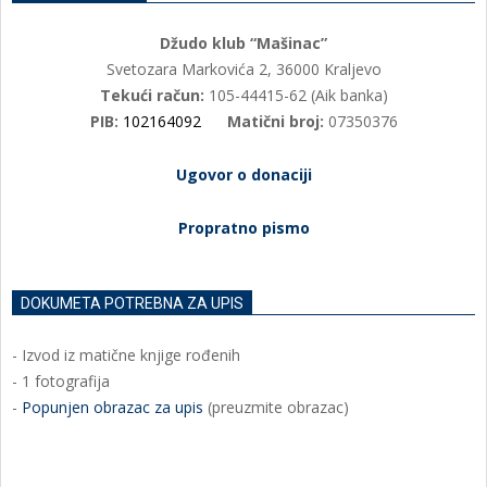
Džudo klub “Mašinac”
Svetozara Markovića 2, 36000 Kraljevo
Tekući račun:
105-44415-62 (Aik banka)
PIB:
102164092
Matični broj:
07350376
Ugovor o donaciji
Propratno pismo
DOKUMETA POTREBNA ZA UPIS
- Izvod iz matične knjige rođenih
- 1 fotografija
-
Popunjen obrazac za upis
(preuzmite obrazac)