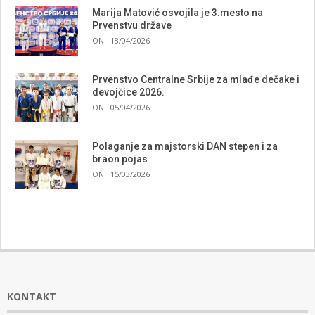
Marija Matović osvojila je 3.mesto na
Prvenstvu države
ON:
18/04/2026
Prvenstvo Centralne Srbije za mlađe dečake i
devojčice 2026.
ON:
05/04/2026
Polaganje za majstorski DAN stepen i za
braon pojas
ON:
15/03/2026
KONTAKT