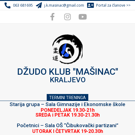
Skip
063 681695
j.k.masinac@gmail.com
Portal za članove >>
to
content
DŽUDO KLUB "MAŠINAC"
KRALJEVO
TERMINI TRENINGA
Starija grupa – Sala Gimnazije i Ekonomske škole
PONEDELJAK 19.30-21h
SREDA i PETAK 19.30-21.30h
Početnici – Sala OŠ “Čibukovački partizani”
UTORAK I ČETVRTAK 19-20.30h