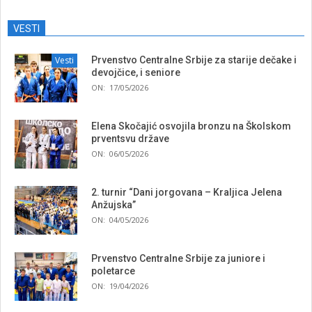
VESTI
Vesti
Prvenstvo Centralne Srbije za starije dečake i
devojčice, i seniore
ON:
17/05/2026
Elena Skočajić osvojila bronzu na Školskom
prventsvu države
ON:
06/05/2026
2. turnir “Dani jorgovana – Kraljica Jelena
Anžujska”
ON:
04/05/2026
Prvenstvo Centralne Srbije za juniore i
poletarce
ON:
19/04/2026